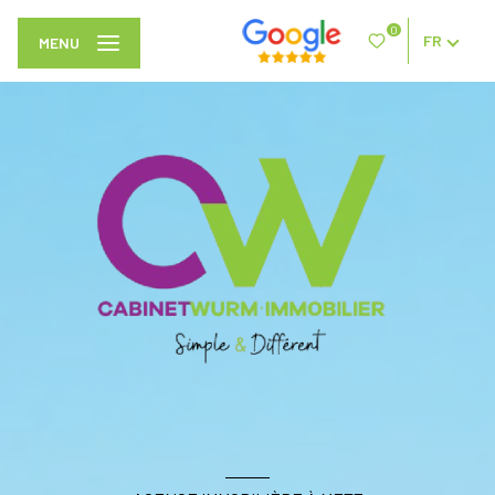
0
FR
MENU