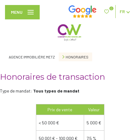
0
FR
MENU
AGENCE IMMOBILIÈRE METZ
HONORAIRES
Honoraires de transaction
Type de mandat:
Tous types de mandat
Prix de vente
Valeur
<
50 000 €
5 000 €
50 001 € - 100 000 €
7.5 %