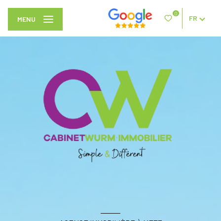
0
FR
MENU