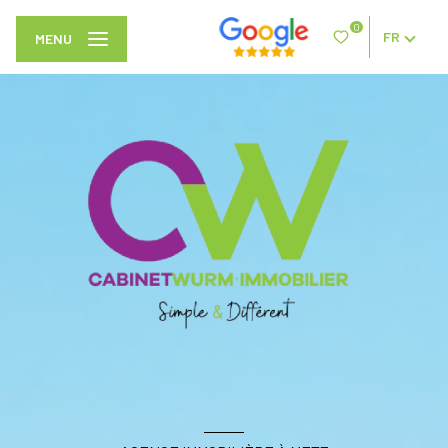
0
FR
MENU