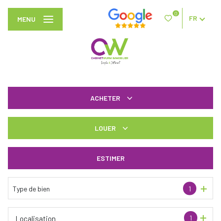
0
FR
MENU
ACHETER
De l'ancien
LOUER
à l'année
ESTIMER
Type de bien
1
1
Localisation