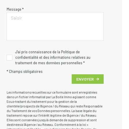
Message *
J'ai pris connaissance de la Politique de
confidentialité et des informations relatives au
traitement de mes données personnelles *
* Champs obligatoires
ENVOYER
Les informations recueillies sur ce formulaire sont enregistrées
dans un fichier informatisé par La Boite Immo agissant comme
Sous-traitant du traitement pour la gestion de la
clientèle/prospects de l'Agence / du Réseau qui reste Responsable
du Traitement de vos Données personnelles. La base légale du
traitement repose sur l'intérêt légitime de l'Agence / du Réseau.
Elles sont conservées jusqu'à demande de suppression et sont
destinées à l'Agence / au Réseau. Conformément à la loi «