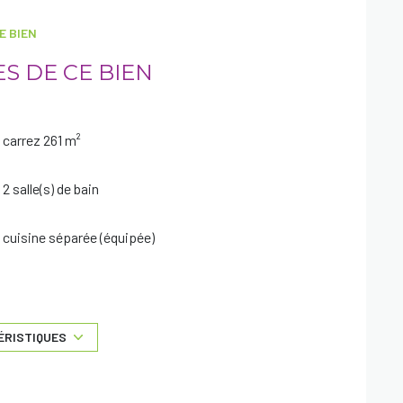
E BIEN
S DE CE BIEN
carrez 261 m²
2 salle(s) de bain
cuisine séparée (équipée)
2 niveau(x)
5 étage(s)
ÉRISTIQUES
cave