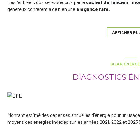
Dès l’entrée, vous serez séduits par le
cachet de l’ancien
:
mou
généreux confèrent à ce bien une
élégance rare
.
Ce bien se compose de
7 pièces
, incluant :
Les informations sur les risques auxquels ce bien est exposé son
AFFICHER PL
BILAN ÉNERGÉ
DIAGNOSTICS É
Montant estimé des dépenses annuelles d'énergie pour un usage 
moyens des énergies indexés sur les années 2021, 2022 et 202