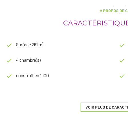
A PROPOS DE C
CARACTÉRISTIQUE
Surface 261 m²
4 chambre(s)
construit en 1900
Chauffage individuel : radiateur (gaz)
4ème étage
VOIR PLUS DE CARACT
ascenseur