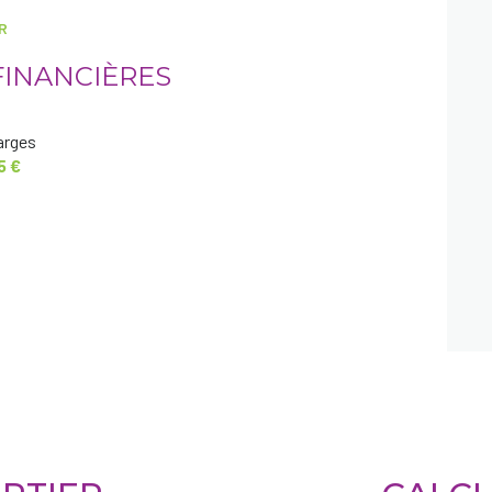
R
interphone
FINANCIÈRES
arges
5 €