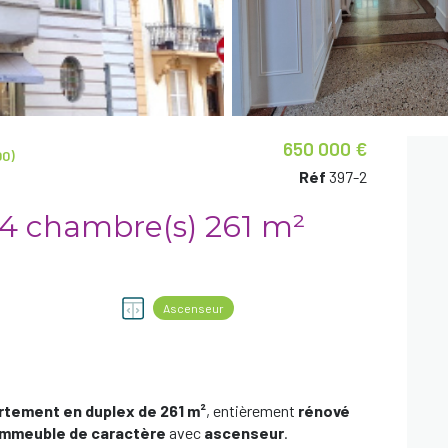
650 000 €
00)
Réf
397-2
Appartement 7 pièce(s) 4 chambre(s) 261 m²
Ascenseur
rtement en duplex de 261 m²
, entièrement
rénové
immeuble de caractère
avec
ascenseur
.