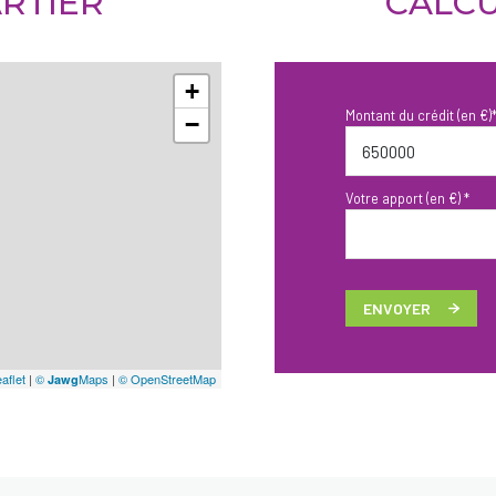
RTIER
CALCU
+
Montant du crédit (en €)
−
Votre apport (en €) *
ENVOYER
aflet
|
©
Maps
|
© OpenStreetMap
Jawg