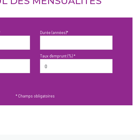
L DES MENSUALITÉS
*
Durée (années)*
Taux d'emprunt (%) *
* Champs obligatoires