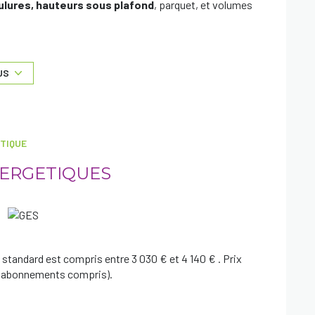
lures, hauteurs sous plafond
, parquet, et volumes
t disponibles sur le site
Géorisques
US
TIQUE
NERGETIQUES
standard est compris entre 3 030 € et 4 140 € . Prix
3 (abonnements compris).