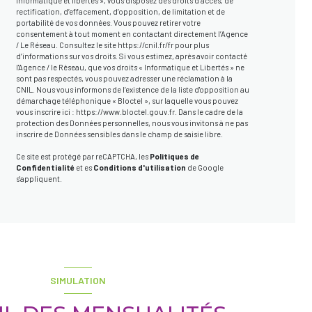
informatique et libertés », vous disposez des droits d’accès, de
rectification, d’effacement, d’opposition, de limitation et de
portabilité de vos données. Vous pouvez retirer votre
consentement à tout moment en contactant directement l’Agence
/ Le Réseau. Consultez le site
https://cnil.fr/fr
pour plus
d’informations sur vos droits. Si vous estimez, après avoir contacté
l'Agence / le Réseau, que vos droits « Informatique et Libertés » ne
sont pas respectés, vous pouvez adresser une réclamation à la
CNIL. Nous vous informons de l’existence de la liste d'opposition au
démarchage téléphonique « Bloctel », sur laquelle vous pouvez
vous inscrire ici :
https://www.bloctel.gouv.fr
. Dans le cadre de la
protection des Données personnelles, nous vous invitons à ne pas
inscrire de Données sensibles dans le champ de saisie libre.
Ce site est protégé par reCAPTCHA, les
Politiques de
Confidentialité
et es
Conditions d'utilisation
de Google
s'appliquent.
SIMULATION