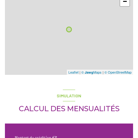
−
Leaflet
|
©
Maps
|
© OpenStreetMap
Jawg
SIMULATION
CALCUL DES MENSUALITÉS
Montant du crédit (en €)*