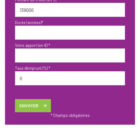
Durée (années)*
Votre apport (en €) *
Taux d'emprunt (%) *
ENVOYER
* Champs obligatoires