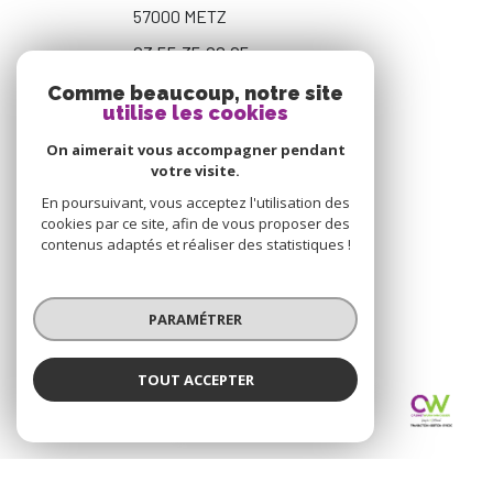
57000
METZ
03 55 35 02 95
contact@immo-cw.fr
Comme beaucoup, notre site
utilise les cookies
On aimerait vous accompagner pendant
votre visite.
NOS RÉSEAUX
En poursuivant, vous acceptez l'utilisation des
NOUS SUIVRE
cookies par ce site, afin de vous proposer des
contenus adaptés et réaliser des statistiques !
PARAMÉTRER
ADHÉRENTS
TOUT ACCEPTER
Cabinet WURM Immobilier
NOUS ADHÉRONS
Agence