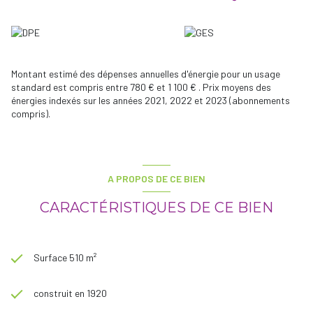
Revenu locatif annuel hors charges 22 920 €
Taxe foncière 2 017 €
Pour toutes informations complémentaires et organiser une visite,
Contactez Corinne CHILLIARD au 06.27.40.64.29
Montant estimé des dépenses annuelles d'énergie pour un usage
standard est compris entre 780 € et 1 100 € . Prix moyens des
énergies indexés sur les années 2021, 2022 et 2023 (abonnements
compris).
A PROPOS DE CE BIEN
CARACTÉRISTIQUES DE CE BIEN
Surface 510 m²
construit en 1920