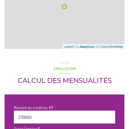
Leaflet
|
©
Maps
|
© OpenStreetMap
Jawg
SIMULATION
CALCUL DES MENSUALITÉS
Montant du crédit (en €)*
Durée (années)*