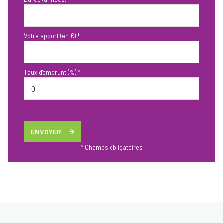
Votre apport (en €) *
Taux d'emprunt (%) *
ENVOYER
* Champs obligatoires