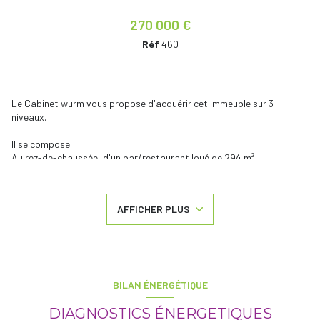
270 000 €
Réf
460
Le Cabinet wurm vous propose d'acquérir cet immeuble sur 3
niveaux.
Il se compose :
Au rez-de-chaussée, d'un bar/restaurant loué de 294 m²
Au 1er étage :
- 3 appartements loués de 40.1 m² et 47.90 m² (DPE D), 54.51 m² (DPE
E)
AFFICHER PLUS
- Possibilité d'aménager 3 appartements supplémentaires (32.48,
40.51 et 68 m² environ)
Au 2ème étage, des combles aménageables.
Mais aussi d'un agréable jardin.
Système de chauffage individuel au gaz.
BILAN ÉNERGÉTIQUE
Fenêtres PVC, double vitrage et volets roulants pour les parties
louées.
DIAGNOSTICS ÉNERGETIQUES