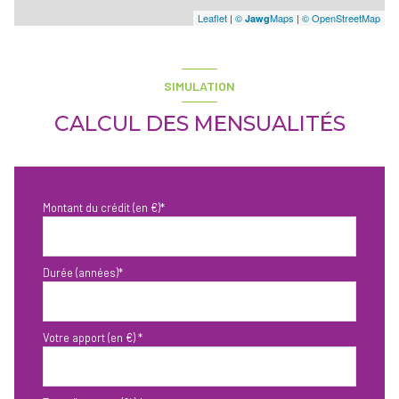
Leaflet
|
©
Maps
|
© OpenStreetMap
Jawg
SIMULATION
CALCUL DES MENSUALITÉS
Montant du crédit (en €)*
Durée (années)*
Votre apport (en €) *