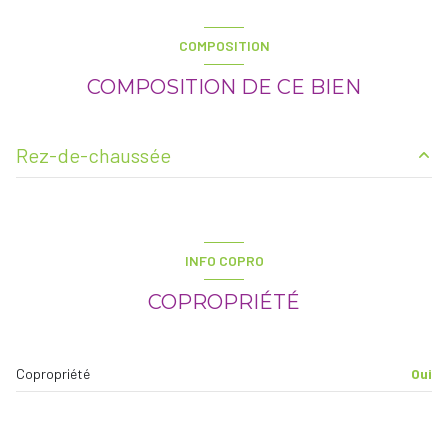
COMPOSITION
COMPOSITION DE CE BIEN
Rez-de-chaussée
salon/sejour
34 m²
chambre
12 m²
INFO COPRO
chambre
17 m²
COPROPRIÉTÉ
cuisine
9 m²
Copropriété
Oui