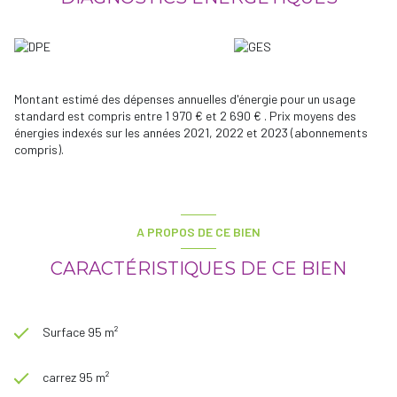
organiser une visite !
Les informations sur les risques auxquels ce bien est exposé sont
disponibles sur le site
Géorisques
Montant estimé des dépenses annuelles d'énergie pour un usage
standard est compris entre 1 970 € et 2 690 € . Prix moyens des
énergies indexés sur les années 2021, 2022 et 2023 (abonnements
compris).
A PROPOS DE CE BIEN
CARACTÉRISTIQUES DE CE BIEN
Surface 95 m²
carrez 95 m²