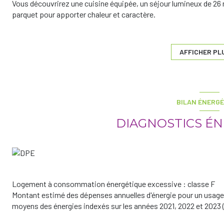
Vous découvrirez une cuisine équipée, un séjour lumineux de 26 m
parquet pour apporter chaleur et caractère.
Vous souhaitez créer de l'espace supplémentaire ! Cette maiso
(Loi Carrez).
Côté extérieur, vous profiterez d'un jardin clos, idéal pour les be
AFFICHER PL
Côté commodités, le village dispose d'une école primaire, d'un 
médicaux, d'asssociations sportives...
A seulement 8 km de Jarny, moins de 30 minutes des villes de Bri
Pour plus d'informations et/ou organiser une visite,
BILAN ÉNERGÉ
Contacter Corinne CHILLIARD Cabinet WURM Immobilier
au 06.27.40.64.29 ou par mail corinne.chilliard@immo-cw.fr
DIAGNOSTICS É
Logement à consommation énergétique excessive : classe F
Montant estimé des dépenses annuelles d'énergie pour un usage 
moyens des énergies indexés sur les années 2021, 2022 et 202