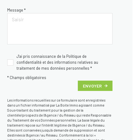
Message *
J'ai pris connaissance de la Politique de
confidentialité et des informations relatives au
traitement de mes données personnelles *
* Champs obligatoires
ENVOYER
Les informations recueillies sur ce formulaire sont enregistrées
dans un fichier informatisé par La Boite Immo agissant comme
Sous-traitant du traitement pour la gestion de la
clientèle/prospects de l'Agence / du Réseau qui reste Responsable
du Traitement de vos Données personnelles. La base légale du
traitement repose sur l'intérêt légitime de l'Agence / du Réseau.
Elles sont conservées jusqu'à demande de suppression et sont
destinées à l'Agence / au Réseau. Conformément à la loi «