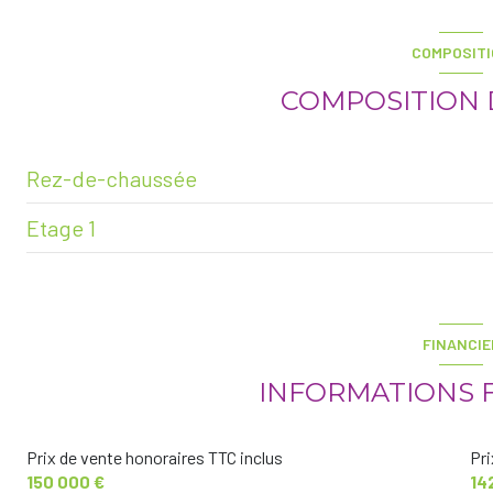
COMPOSIT
vue Dégagée
COMPOSITION 
Rez-de-chaussée
Etage 1
entrée
bureau
cuisine
buanderie
salon/sejour
FINANCIE
garage
chambre
INFORMATIONS 
chambre
Prix de vente honoraires TTC inclus
Pri
salle d'eau
150 000 €
14