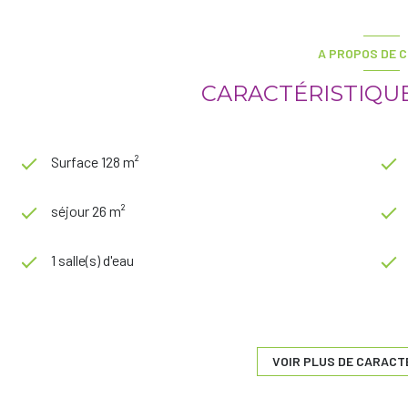
A PROPOS DE C
CARACTÉRISTIQUE
Surface 128 m²
séjour 26 m²
1 salle(s) d'eau
cuisine séparée (équipée)
1 parking(s)
VOIR PLUS DE CARACT
2 côté(s) mitoyen(s)