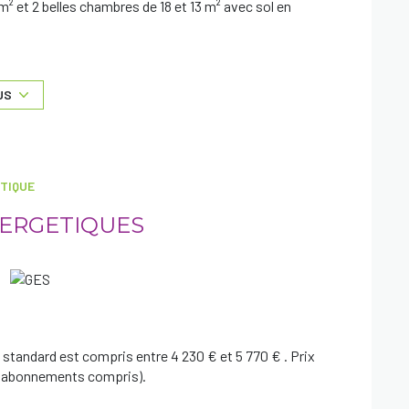
² et 2 belles chambres de 18 et 13 m² avec sol en
n dispose de combles aménageables d'environ 77 m²
aux jours.
US
accueil périscolaire, de commerces, de services
ey et Metz et des accès à l'autoroute A4.
TIQUE
NERGETIQUES
standard est compris entre 4 230 € et 5 770 € . Prix
3 (abonnements compris).