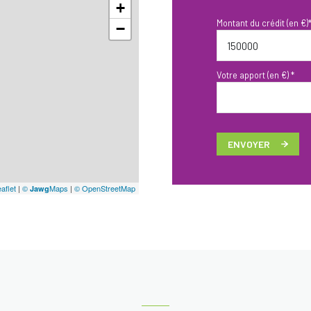
+
Montant du crédit (en €)
−
Votre apport (en €) *
ENVOYER
aflet
|
©
Maps
|
© OpenStreetMap
Jawg