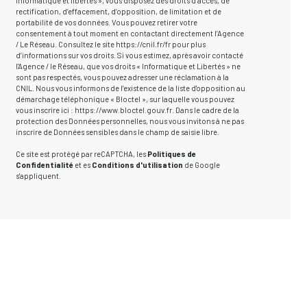
informatique et libertés », vous disposez des droits d’accès, de
rectification, d’effacement, d’opposition, de limitation et de
portabilité de vos données. Vous pouvez retirer votre
consentement à tout moment en contactant directement l’Agence
/ Le Réseau. Consultez le site
https://cnil.fr/fr
pour plus
d’informations sur vos droits. Si vous estimez, après avoir contacté
l'Agence / le Réseau, que vos droits « Informatique et Libertés » ne
sont pas respectés, vous pouvez adresser une réclamation à la
CNIL. Nous vous informons de l’existence de la liste d'opposition au
démarchage téléphonique « Bloctel », sur laquelle vous pouvez
vous inscrire ici :
https://www.bloctel.gouv.fr
. Dans le cadre de la
protection des Données personnelles, nous vous invitons à ne pas
inscrire de Données sensibles dans le champ de saisie libre.
Ce site est protégé par reCAPTCHA, les
Politiques de
Confidentialité
et es
Conditions d'utilisation
de Google
s'appliquent.